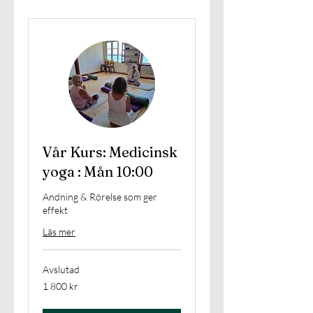
Vår Kurs: Medicinsk
yoga : Mån 10:00
Andning & Rörelse som ger
effekt
Läs mer
Avslutad
1 800
1 800 kr
svenska
kronor