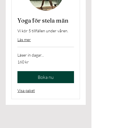
Yoga för stela män
Vi kör 5 tillfällen under våren.
Läs mer
Läser in dagar...
160
160 kr
svenska
kronor
Boka nu
Visa paket