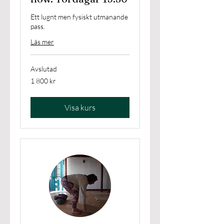
Ett lugnt men fysiskt utmanande
pass.
Läs mer
Avslutad
1 800
1 800 kr
svenska
kronor
Visa kurs