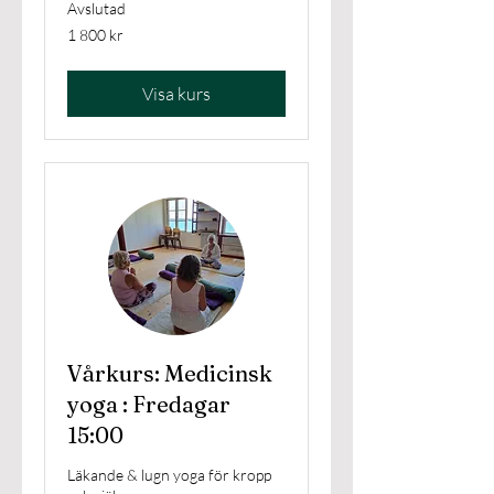
Avslutad
1 800
1 800 kr
svenska
kronor
Visa kurs
Vårkurs: Medicinsk
yoga : Fredagar
15:00
Läkande & lugn yoga för kropp