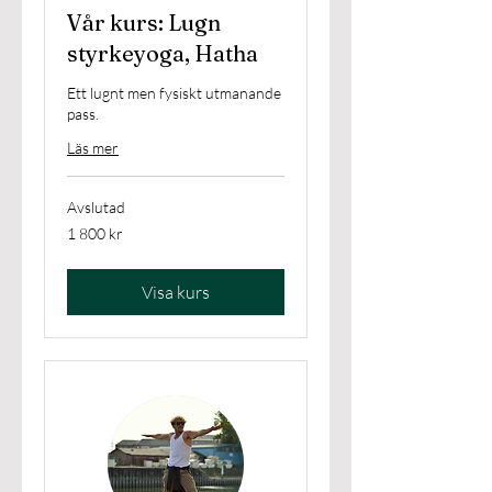
Vår kurs: Lugn
styrkeyoga, Hatha
Ett lugnt men fysiskt utmanande
pass.
Läs mer
Avslutad
1 800
1 800 kr
svenska
kronor
Visa kurs