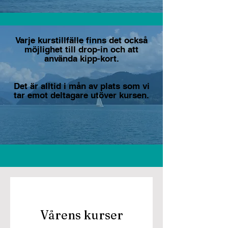
Varje kurstillfälle finns det också
möjlighet till drop-in och att
använda kipp-kort.
Det är alltid i mån av plats som vi
tar emot deltagare utöver kursen.
Vårens kurser