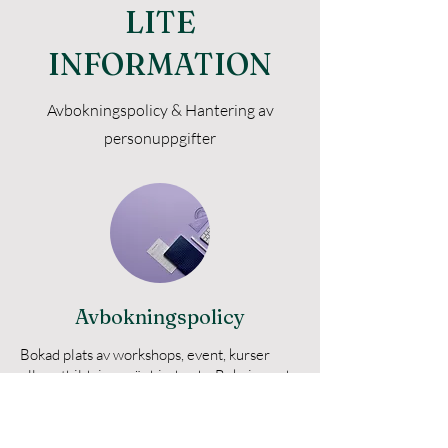
LITE
INFORMATION
Avbokningspolicy & Hantering av
personuppgifter
Avbokningspolicy
Bokad plats av workshops, event, kurser
eller utbildningar är bindande. Bokning och
betalning görs via Yoga Ekans hemsida.
Observera att plats till workshop, event,
kurser eller utbildningar är garanterad först