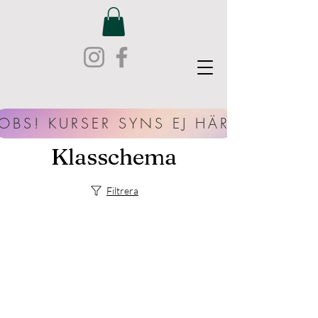
OBS! KURSER SYNS EJ HÄR
Klasschema
Filtrera