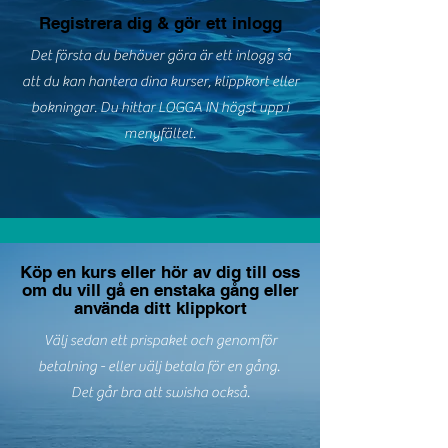
Registrera dig & gör ett inlogg
Det första du behöver göra är ett inlogg så
att du kan hantera dina kurser, klippkort eller
bokningar. Du hittar LOGGA IN högst upp i
menyfältet.
Köp en kurs eller hör av dig till oss
om du vill gå en enstaka gång eller
använda ditt klippkort
Välj sedan ett prispaket och genomför
betalning - eller välj betala för en gång.
Det går bra att swisha också.