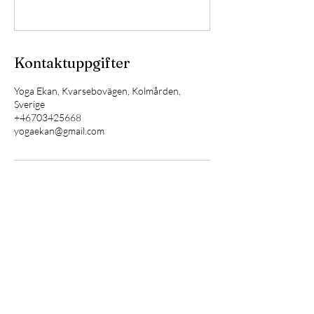
Kontaktuppgifter
Yoga Ekan, Kvarsebovägen, Kolmården,
Sverige
+46703425668
yogaekan@gmail.com
Anmäl dig till vår nyhetsbrev
så missar du ingenting
Häng med nu