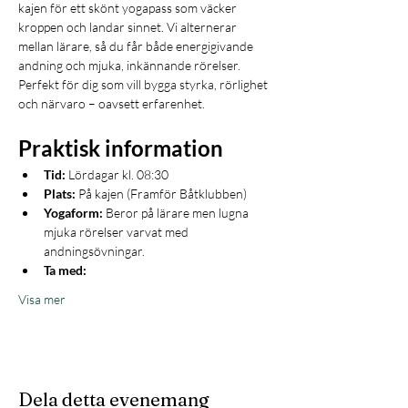
kajen för ett skönt yogapass som väcker 
kroppen och landar sinnet. Vi alternerar 
mellan lärare, så du får både energigivande 
andning och mjuka, inkännande rörelser. 
Perfekt för dig som vill bygga styrka, rörlighet 
och närvaro – oavsett erfarenhet.
Praktisk information
Tid:
 Lördagar kl. 08:30
Plats:
 På kajen (Framför Båtklubben)
Yogaform:
 Beror på lärare men lugna 
mjuka rörelser varvat med 
andningsövningar.
Ta med:
Visa mer
Dela detta evenemang