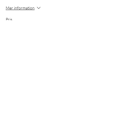
Mer information
Pris
1 300,00 kr
+32,50 kr biljettserviceavgift
Dela detta evenemang
Anmäl dig till vår nyhetsbrev
så missar du ingenting