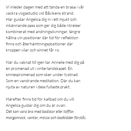
Vi inleder dagen med att tända en brasa i vår 
vackra yogastudio vid Båvikens strand. 
Här guidar Angelica dig in i ett mjukt och 
inkännande pass som ger dig både rörelser 
kombinerat med andningsövningar, längre 
hållna yin positioner där tid för reflektion 
finns och återhämtningspositioner där 
kroppen vilar och sinnet får ro. 
När du vaknat till igen tar Annelie med dig på 
en promenad ut i vinterlandskapet. En 
sinnespromenad som sker under tystnad. 
Som en vandrande meditation. Där du kan 
njuta av naturen i dess fullaste prakt.
Härefter finns tid för kallbad om du vill.
Angelica guidar dig om du är ovan. 
Det kan vara bra med badskor eller tofflor, 
morgonrock, vantar, mössa och badkläder förstås.