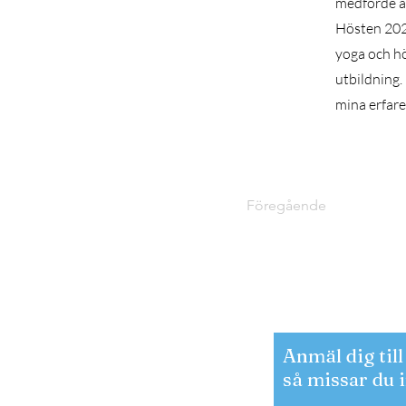
medförde at
Hösten 202
yoga och h
utbildning.
mina erfaren
Föregående
Anmäl dig til
så missar du 