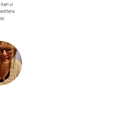
 kan vi 
editera 
p. 