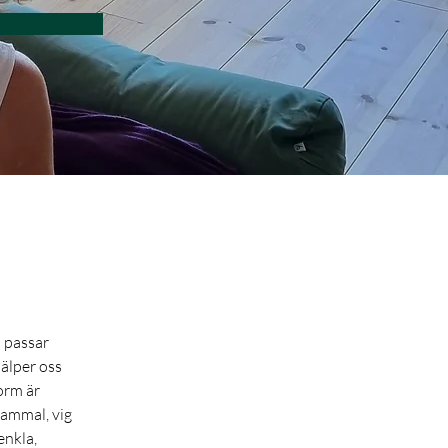
g
 passar 
älper oss 
orm är 
gammal, vig 
enkla, 