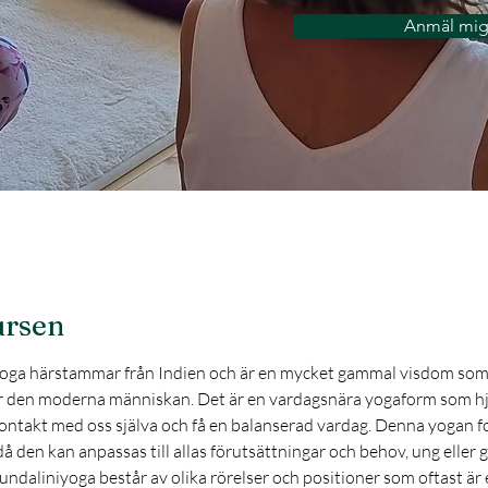
Anmäl mi
rsen
oga härstammar från Indien och är en mycket gammal visdom som
r den moderna människan. Det är en vardagsnära yogaform som hj
kontakt med oss själva och få en balanserad vardag. Denna yogan f
då den kan anpassas till allas förutsättningar och behov, ung eller 
 Kundaliniyoga består av olika rörelser och positioner som oftast är 