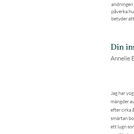
andningen ä
påverka hur
betyder att
Din in
Annelie 
Jag har yog
mängder av 
efter cirka
smärtan bor
ett lugn so