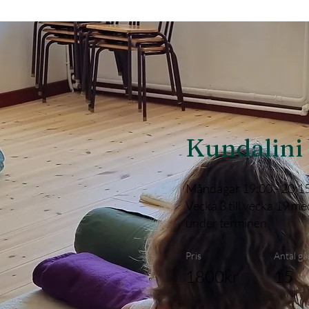
Kundalini
Måndagar 19:00 - 20:1
Vecka 3 till vecka 19 m
under terminen
Pris
Antal g
1800kr
15