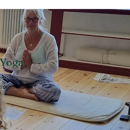
 Yoga
5
ed uppehåll 2ggr
ånger