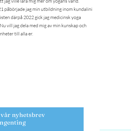
t jag ville lära mig mer om yogans värld.
1 påbörjade jag min utbildning inom kundalini
östen därpå 2022 gick jag medicinsk yoga
 Nu vill jag dela med mig av min kunskap och
heter till alla er.
l vår nyhetsbrev
Kvarsebovägen 
618 93 KOLMÅ
ingenting