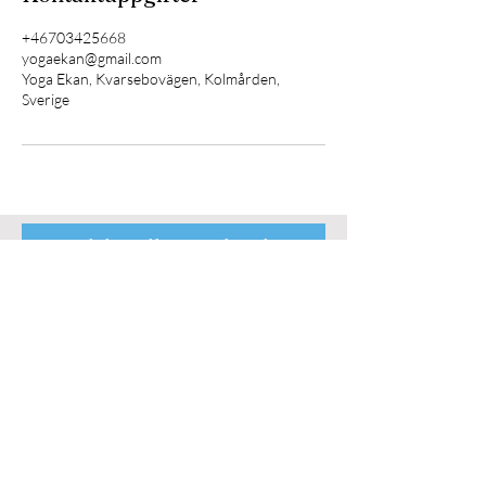
+46703425668
yogaekan@gmail.com
Yoga Ekan, Kvarsebovägen, Kolmården,
Sverige
Anmäl dig till vår nyhetsbrev
så missar du ingenting
Häng med nu