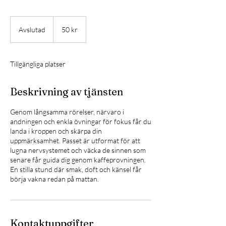
50
svenska
Avslutad
A
50 kr
kronor
v
s
l
Tillgängliga platser
u
t
a
Beskrivning av tjänsten
d
Genom långsamma rörelser, närvaro i
andningen och enkla övningar för fokus får du
landa i kroppen och skärpa din
uppmärksamhet. Passet är utformat för att
lugna nervsystemet och väcka de sinnen som
senare får guida dig genom kaffeprovningen.
En stilla stund där smak, doft och känsel får
börja vakna redan på mattan.
Kontaktuppgifter