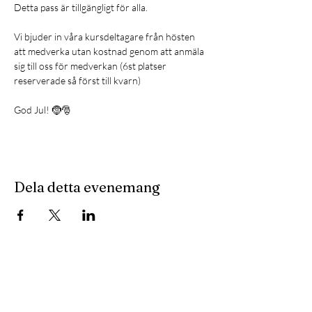
Detta pass är tillgängligt för alla. 
Vi bjuder in våra kursdeltagare från hösten 
att medverka utan kostnad genom att anmäla 
sig till oss för medverkan (6st platser 
reserverade så först till kvarn) 
God Jul! 🤶🎅
Dela detta evenemang
Anmäl dig till vår nyhetsbrev
så missar du ingenting